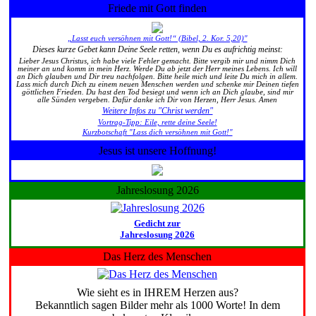
Friede mit Gott finden
„Lasst euch versöhnen mit Gott!“ (Bibel, 2. Kor. 5,20)"
Dieses kurze Gebet kann Deine Seele retten, wenn Du es aufrichtig meinst:
Lieber Jesus Christus, ich habe viele Fehler gemacht. Bitte vergib mir und nimm Dich
meiner an und komm in mein Herz. Werde Du ab jetzt der Herr meines Lebens. Ich will
an Dich glauben und Dir treu nachfolgen. Bitte heile mich und leite Du mich in allem.
Lass mich durch Dich zu einem neuen Menschen werden und schenke mir Deinen tiefen
göttlichen Frieden. Du hast den Tod besiegt und wenn ich an Dich glaube, sind mir
alle Sünden vergeben. Dafür danke ich Dir von Herzen, Herr Jesus. Amen
Weitere Infos zu "Christ werden"
Vortrag-Tipp: Eile, rette deine Seele!
Kurzbotschaft "Lass dich versöhnen mit Gott!"
Jesus ist unsere Hoffnung!
Jahreslosung 2026
Gedicht zur
Jahreslosung 2026
Das Herz des Menschen
Wie sieht es in IHREM Herzen aus?
Bekanntlich sagen Bilder mehr als 1000 Worte! In dem