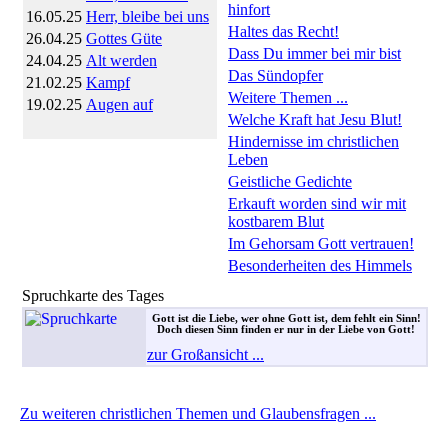
hinfort
16.05.25
Herr, bleibe bei uns
Haltes das Recht!
26.04.25
Gottes Güte
Dass Du immer bei mir bist
24.04.25
Alt werden
Das Sündopfer
21.02.25
Kampf
Weitere Themen ...
19.02.25
Augen auf
Welche Kraft hat Jesu Blut!
Hindernisse im christlichen
Leben
Geistliche Gedichte
Erkauft worden sind wir mit
kostbarem Blut
Im Gehorsam Gott vertrauen!
Besonderheiten des Himmels
Spruchkarte des Tages
Gott ist die Liebe, wer ohne Gott ist, dem fehlt ein Sinn!
Doch diesen Sinn finden er nur in der Liebe von Gott!
zur Großansicht ...
Zu weiteren christlichen Themen und Glaubensfragen ...