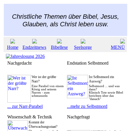
Christliche Themen über Bibel, Jesus,
Glauben, als Christ leben usw.
Home
Endzeitnews
Bibellese
Seelsorge
MENÜ
Nachgedacht
Endstation Selbstmord
Wer ist der größte
Ist Selbstmord ein
Narr?
Ausweg?
Eine Parabel von einem
Selbstmord ... und was
König und seinem
dann?
Narren - zum
Klinisch Tote sowie Bibel
schmunzeln
berichten über das
"danach"
... zur Narr-Parabel
...mehr zu Selbstmord
Wissenschaft & Technik
Nachgefragt
Kommt der
Überwachungsstaat?