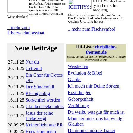
Überwachungstechniken
ICHTHYS, das Fisch-
im Aufbau: Was bergen sie
symbol und seine
für Risiken? Die Bibel
Bedeutung
sprach schon vor 2000
Jahren in erschreckender
Man sieht sie immer wieder auf Autos:
Weise darüber!
Das Fisch-Symbol. Was bedeutet es und
welchen Ursprung hat es?
...mehr zum
...mehr zum Fischsymbol
Überwachungsstaat
Neue Beiträge
Hit-Liste
christliche-
themen.de
Seiten, auf die am meisten in den letzten 7 Tagen
zugegriffen wurde
27.11.25
Nur du
Weisheiten
26.11.25
Getrennt
Evolution & Bibel
Ein Chor für Gottes
26.11.25
Glaube
Ohr
Ich mach mir Deine Sorgen
20.11.25
Der Sündenfall
Erzählungen
17.11.25
Kleingläubig
Geborgenheit
16.11.25
Sorgenfrei werden
Verführung
16.11.25
Glaubensbekenntnis
Du weißt, was gut für mich ist
Jesus der seine
10.11.25
Liebe zeigt
Mancher unter uns hat wenig
Glauben
28.09.25
Keiner liebt wie ER
Du nimmst unsere Trauer
16.05.25
Herr, lehre mich