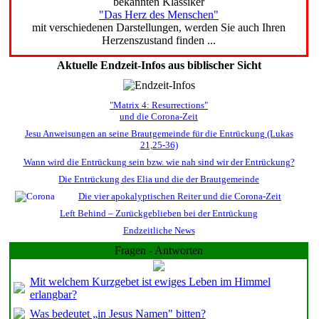
bekannten Klassiker
"Das Herz des Menschen"
mit verschiedenen Darstellungen, werden Sie auch Ihren
Herzenszustand finden ...
Aktuelle Endzeit-Infos aus biblischer Sicht
"Matrix 4: Resurrections"
und die Corona-Zeit
Jesu Anweisungen an seine Brautgemeinde für die Entrückung (Lukas
21,25-36)
Wann wird die Entrückung sein bzw. wie nah sind wir der Entrückung?
Die Entrückung des Elia und die der Brautgemeinde
Die vier apokalyptischen Reiter und die Corona-Zeit
Left Behind – Zurückgeblieben bei der Entrückung
Endzeitliche News
Fragen - Antworten
Mit welchem Kurzgebet ist ewiges Leben im Himmel
erlangbar?
Was bedeutet „in Jesus Namen" bitten?