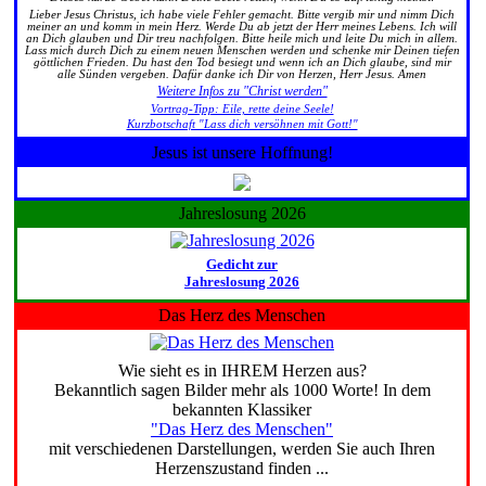
Lieber Jesus Christus, ich habe viele Fehler gemacht. Bitte vergib mir und nimm Dich
meiner an und komm in mein Herz. Werde Du ab jetzt der Herr meines Lebens. Ich will
an Dich glauben und Dir treu nachfolgen. Bitte heile mich und leite Du mich in allem.
Lass mich durch Dich zu einem neuen Menschen werden und schenke mir Deinen tiefen
göttlichen Frieden. Du hast den Tod besiegt und wenn ich an Dich glaube, sind mir
alle Sünden vergeben. Dafür danke ich Dir von Herzen, Herr Jesus. Amen
Weitere Infos zu "Christ werden"
Vortrag-Tipp: Eile, rette deine Seele!
Kurzbotschaft "Lass dich versöhnen mit Gott!"
Jesus ist unsere Hoffnung!
Jahreslosung 2026
Gedicht zur
Jahreslosung 2026
Das Herz des Menschen
Wie sieht es in IHREM Herzen aus?
Bekanntlich sagen Bilder mehr als 1000 Worte! In dem
bekannten Klassiker
"Das Herz des Menschen"
mit verschiedenen Darstellungen, werden Sie auch Ihren
Herzenszustand finden ...