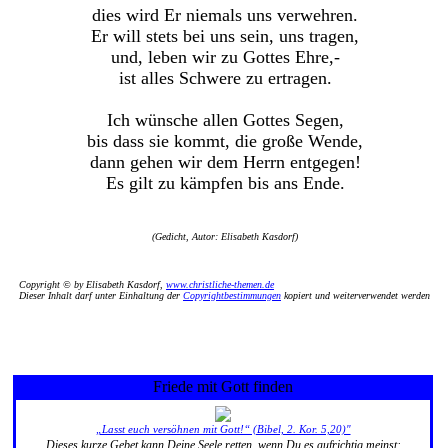
dies wird Er niemals uns verwehren.
Er will stets bei uns sein, uns tragen,
und, leben wir zu Gottes Ehre,-
ist alles Schwere zu ertragen.
Ich wünsche allen Gottes Segen,
bis dass sie kommt, die große Wende,
dann gehen wir dem Herrn entgegen!
Es gilt zu kämpfen bis ans Ende.
(Gedicht, Autor: Elisabeth Kasdorf)
Copyright © by Elisabeth Kasdorf,
www.christliche-themen.de
Dieser Inhalt darf unter Einhaltung der
Copyrightbestimmungen
kopiert und weiterverwendet werden
Friede mit Gott finden
„Lasst euch versöhnen mit Gott!“ (Bibel, 2. Kor. 5,20)"
Dieses kurze Gebet kann Deine Seele retten, wenn Du es aufrichtig meinst: