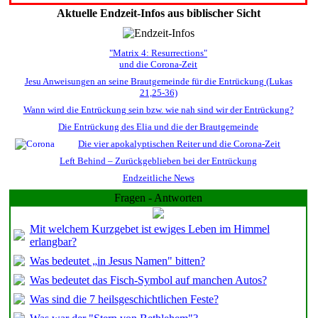
Aktuelle Endzeit-Infos aus biblischer Sicht
"Matrix 4: Resurrections"
und die Corona-Zeit
Jesu Anweisungen an seine Brautgemeinde für die Entrückung (Lukas
21,25-36)
Wann wird die Entrückung sein bzw. wie nah sind wir der Entrückung?
Die Entrückung des Elia und die der Brautgemeinde
Die vier apokalyptischen Reiter und die Corona-Zeit
Left Behind – Zurückgeblieben bei der Entrückung
Endzeitliche News
Fragen - Antworten
Mit welchem Kurzgebet ist ewiges Leben im Himmel
erlangbar?
Was bedeutet „in Jesus Namen" bitten?
Was bedeutet das Fisch-Symbol auf manchen Autos?
Was sind die 7 heilsgeschichtlichen Feste?