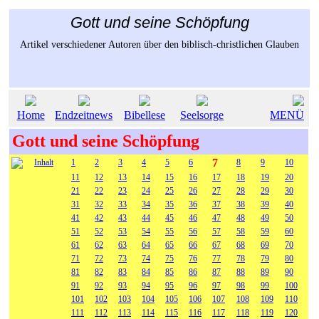
Gott und seine Schöpfung
Artikel verschiedener Autoren über den biblisch-christlichen Glauben
Home
Endzeitnews
Bibellese
Seelsorge
MENÜ
Gott und seine Schöpfung
7
Inhalt
1
2
3
4
5
6
8
9
10
11
12
13
14
15
16
17
18
19
20
21
22
23
24
25
26
27
28
29
30
31
32
33
34
35
36
37
38
39
40
41
42
43
44
45
46
47
48
49
50
51
52
53
54
55
56
57
58
59
60
61
62
63
64
65
66
67
68
69
70
71
72
73
74
75
76
77
78
79
80
81
82
83
84
85
86
87
88
89
90
91
92
93
94
95
96
97
98
99
100
101
102
103
104
105
106
107
108
109
110
111
112
113
114
115
116
117
118
119
120