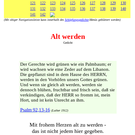
121
122
123
124
125
126
127
128
129
130
131
132
133
134
135
136
137
138
139
140
141
142
(Mit obiger Navigationsleiste kann innerhalb des
Schöpfungsgedichte
-Menüs geblättert werden)
Alt werden
Gedicht
Der Gerechte wird grünen wie ein Palmbaum; er
wird wachsen wie eine Zeder auf dem Libanon.
Die gepflanzt sind in dem Hause des HERRN,
werden in den Vorhöfen unsers Gottes grünen.
Und wenn sie gleich alt werden, werden sie
dennoch blühen, fruchtbar und frisch sein, daß sie
verkündigen, daß der HERR so fromm ist, mein
Hort, und ist kein Unrecht an ihm.
Psalm 92,13-16
(Luther 1912)
Mit frohem Herzen alt zu werden -
das ist nicht jedem hier gegeben.