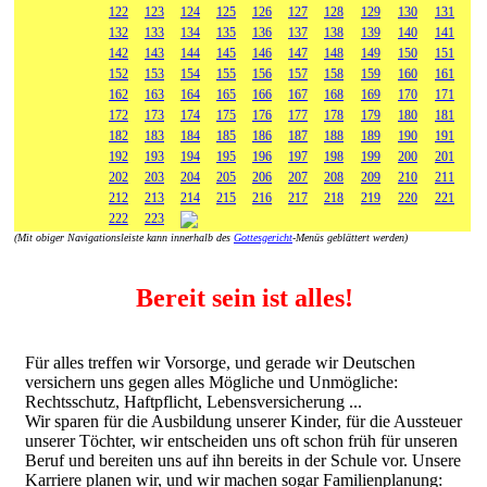
122
123
124
125
126
127
128
129
130
131
132
133
134
135
136
137
138
139
140
141
142
143
144
145
146
147
148
149
150
151
152
153
154
155
156
157
158
159
160
161
162
163
164
165
166
167
168
169
170
171
172
173
174
175
176
177
178
179
180
181
182
183
184
185
186
187
188
189
190
191
192
193
194
195
196
197
198
199
200
201
202
203
204
205
206
207
208
209
210
211
212
213
214
215
216
217
218
219
220
221
222
223
(Mit obiger Navigationsleiste kann innerhalb des
Gottesgericht
-Menüs geblättert werden)
Bereit sein ist alles!
Für alles treffen wir Vorsorge, und gerade wir Deutschen
versichern uns gegen alles Mögliche und Unmögliche:
Rechtsschutz, Haftpflicht, Lebensversicherung ...
Wir sparen für die Ausbildung unserer Kinder, für die Aussteuer
unserer Töchter, wir entscheiden uns oft schon früh für unseren
Beruf und bereiten uns auf ihn bereits in der Schule vor. Unsere
Karriere planen wir, und wir machen sogar Familienplanung: