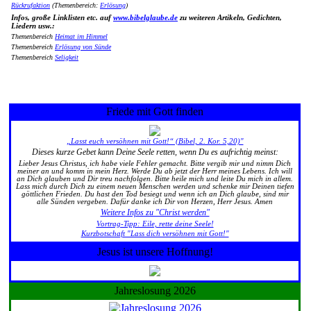
Rückrufaktion
(Themenbereich:
Erlösung
)
Infos, große Linklisten etc. auf
www.bibelglaube.de
zu weiteren Artikeln, Gedichten,
Liedern usw.:
Themenbereich
Heimat im Himmel
Themenbereich
Erlösung von Sünde
Themenbereich
Seligkeit
Friede mit Gott finden
„Lasst euch versöhnen mit Gott!“ (Bibel, 2. Kor. 5,20)"
Dieses kurze Gebet kann Deine Seele retten, wenn Du es aufrichtig meinst:
Lieber Jesus Christus, ich habe viele Fehler gemacht. Bitte vergib mir und nimm Dich
meiner an und komm in mein Herz. Werde Du ab jetzt der Herr meines Lebens. Ich will
an Dich glauben und Dir treu nachfolgen. Bitte heile mich und leite Du mich in allem.
Lass mich durch Dich zu einem neuen Menschen werden und schenke mir Deinen tiefen
göttlichen Frieden. Du hast den Tod besiegt und wenn ich an Dich glaube, sind mir
alle Sünden vergeben. Dafür danke ich Dir von Herzen, Herr Jesus. Amen
Weitere Infos zu "Christ werden"
Vortrag-Tipp: Eile, rette deine Seele!
Kurzbotschaft "Lass dich versöhnen mit Gott!"
Jesus ist unsere Hoffnung!
Jahreslosung 2026