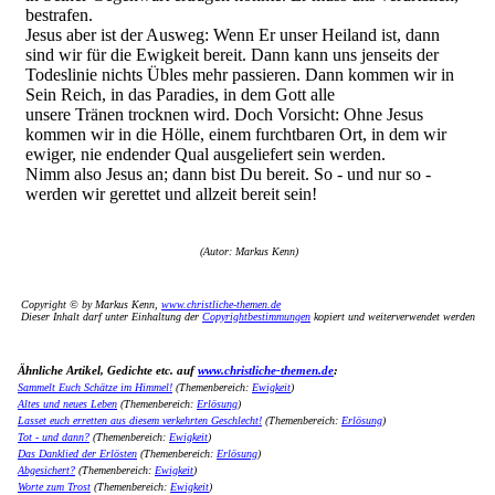
bestrafen.
Jesus aber ist der Ausweg: Wenn Er unser Heiland ist, dann
sind wir für die Ewigkeit bereit. Dann kann uns jenseits der
Todeslinie nichts Übles mehr passieren. Dann kommen wir in
Sein Reich, in das Paradies, in dem Gott alle
unsere Tränen trocknen wird. Doch Vorsicht: Ohne Jesus
kommen wir in die Hölle, einem furchtbaren Ort, in dem wir
ewiger, nie endender Qual ausgeliefert sein werden.
Nimm also Jesus an; dann bist Du bereit. So - und nur so -
werden wir gerettet und allzeit bereit sein!
(Autor: Markus Kenn)
Copyright © by Markus Kenn,
www.christliche-themen.de
Dieser Inhalt darf unter Einhaltung der
Copyrightbestimmungen
kopiert und weiterverwendet werden
Ähnliche Artikel, Gedichte etc. auf
www.christliche-themen.de
:
Sammelt Euch Schätze im Himmel!
(Themenbereich:
Ewigkeit
)
Altes und neues Leben
(Themenbereich:
Erlösung
)
Lasset euch erretten aus diesem verkehrten Geschlecht!
(Themenbereich:
Erlösung
)
Tot - und dann?
(Themenbereich:
Ewigkeit
)
Das Danklied der Erlösten
(Themenbereich:
Erlösung
)
Abgesichert?
(Themenbereich:
Ewigkeit
)
Worte zum Trost
(Themenbereich:
Ewigkeit
)