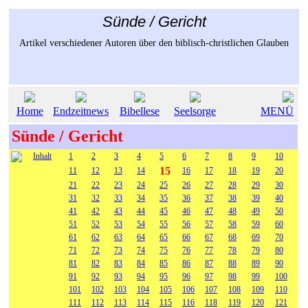
Sünde / Gericht
Artikel verschiedener Autoren über den biblisch-christlichen Glauben
Home
Endzeitnews
Bibellese
Seelsorge
MENÜ
Sünde / Gericht
Inhalt
1
2
3
4
5
6
7
8
9
10
15
11
12
13
14
16
17
18
19
20
21
22
23
24
25
26
27
28
29
30
31
32
33
34
35
36
37
38
39
40
41
42
43
44
45
46
47
48
49
50
51
52
53
54
55
56
57
58
59
60
61
62
63
64
65
66
67
68
69
70
71
72
73
74
75
76
77
78
79
80
81
82
83
84
85
86
87
88
89
90
91
92
93
94
95
96
97
98
99
100
101
102
103
104
105
106
107
108
109
110
111
112
113
114
115
116
118
119
120
121