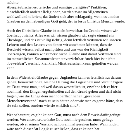
möchte.
Abergläubische, esoterische und sonstige „religiöse“ Praktiken,
einschließlich anderer Religionen, werden zwar im Allgemeinen
wohlwollend toleriert; das ändert sich aber schlagartig, wenn es um den
Glauben an den lebendigen Gott geht, der in Jesus Christus Mensch wurde.
Auch der Christliche Glaube ist nicht beweisbar. Im Grunde wissen wir
überhaupt nichts. Alles was wir wissen glauben wir, sagte einmal ein
Theologe, und das ist völlig richtig, denn letztlich vertrauen wir unseren
Lehrern und den Leuten von denen wir annehmen können, dass sie
Bescheid wissen. Selbst nachprüfen und uns von der Richtigkeit
überzeugen, können wir zumeist nicht. Glaube und damit Vertrauen sind
im menschlichen Zusammenleben unverzichtbar. Auch hier ist nichts
„beweisbar“, weshalb krankhaft Misstrauischen kaum geholfen werden
kann.
In dem Widerstreit Glaube gegen Unglauben kann es letztlich nur darum
gehen, herauszufinden, welche Haltung die Logischere und Vernünftigere
ist. Dazu muss man, und weil das so wesentlich ist, erwähne ich es hier
noch mal, den Dingen ergebnisoffen auf den Grund gehen und darf nicht
fragen, wie die Dinge dem mehr oberflächlichen „gesunden
Menschenverstand“ nach zu sein hätten oder wie man es gerne hätte, dass
sie sein sollen, sondern wie sie wirklich sind*.
Wer behauptet, es gibt keinen Gott, muss nach dem Beweis dafür gefragt
werden. Wer antwortet, er habe Gott noch nie gesehen, muss gefragt
werden, ob er seinen Verstand schon einmal gesehen habe. Wenn nicht,
wäre nach dieser Art Logik zu schließen, dass er keinen hat.