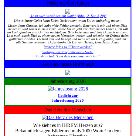
Friede mit Gott finden
„Lasst euch versöhnen mit Gott!“ (Bibel, 2. Kor. 5,20)"
Dieses kurze Gebet kann Deine Seele retten, wenn Du es aufrichtig meinst:
Lieber Jesus Christus, ich habe viele Fehler gemacht. Bitte vergib mir und nimm Dich
meiner an und komm in mein Herz. Werde Du ab jetzt der Herr meines Lebens. Ich will
an Dich glauben und Dir treu nachfolgen. Bitte heile mich und leite Du mich in allem.
Lass mich durch Dich zu einem neuen Menschen werden und schenke mir Deinen tiefen
göttlichen Frieden. Du hast den Tod besiegt und wenn ich an Dich glaube, sind mir
alle Sünden vergeben. Dafür danke ich Dir von Herzen, Herr Jesus. Amen
Weitere Infos zu "Christ werden"
Vortrag-Tipp: Eile, rette deine Seele!
Kurzbotschaft "Lass dich versöhnen mit Gott!"
Jesus ist unsere Hoffnung!
Jahreslosung 2026
Gedicht zur
Jahreslosung 2026
Das Herz des Menschen
Wie sieht es in IHREM Herzen aus?
Bekanntlich sagen Bilder mehr als 1000 Worte! In dem