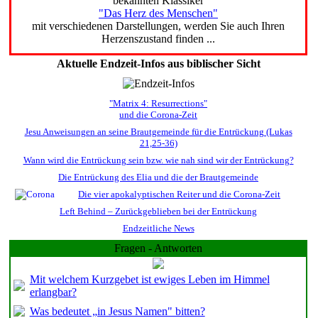
bekannten Klassiker
"Das Herz des Menschen"
mit verschiedenen Darstellungen, werden Sie auch Ihren
Herzenszustand finden ...
Aktuelle Endzeit-Infos aus biblischer Sicht
"Matrix 4: Resurrections"
und die Corona-Zeit
Jesu Anweisungen an seine Brautgemeinde für die Entrückung (Lukas
21,25-36)
Wann wird die Entrückung sein bzw. wie nah sind wir der Entrückung?
Die Entrückung des Elia und die der Brautgemeinde
Die vier apokalyptischen Reiter und die Corona-Zeit
Left Behind – Zurückgeblieben bei der Entrückung
Endzeitliche News
Fragen - Antworten
Mit welchem Kurzgebet ist ewiges Leben im Himmel
erlangbar?
Was bedeutet „in Jesus Namen" bitten?