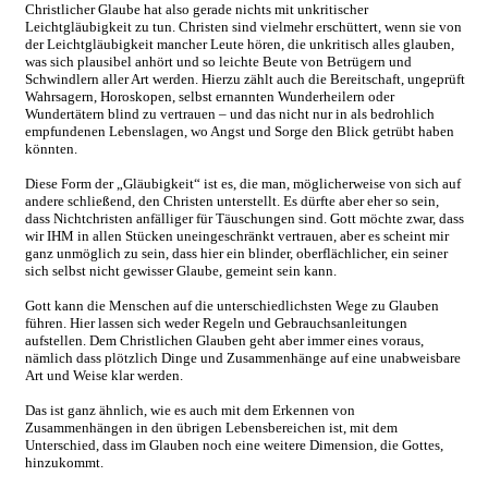
Christlicher Glaube hat also gerade nichts mit unkritischer
Leichtgläubigkeit zu tun. Christen sind vielmehr erschüttert, wenn sie von
der Leichtgläubigkeit mancher Leute hören, die unkritisch alles glauben,
was sich plausibel anhört und so leichte Beute von Betrügern und
Schwindlern aller Art werden. Hierzu zählt auch die Bereitschaft, ungeprüft
Wahrsagern, Horoskopen, selbst ernannten Wunderheilern oder
Wundertätern blind zu vertrauen – und das nicht nur in als bedrohlich
empfundenen Lebenslagen, wo Angst und Sorge den Blick getrübt haben
könnten.
Diese Form der „Gläubigkeit“ ist es, die man, möglicherweise von sich auf
andere schließend, den Christen unterstellt. Es dürfte aber eher so sein,
dass Nichtchristen anfälliger für Täuschungen sind. Gott möchte zwar, dass
wir IHM in allen Stücken uneingeschränkt vertrauen, aber es scheint mir
ganz unmöglich zu sein, dass hier ein blinder, oberflächlicher, ein seiner
sich selbst nicht gewisser Glaube, gemeint sein kann.
Gott kann die Menschen auf die unterschiedlichsten Wege zu Glauben
führen. Hier lassen sich weder Regeln und Gebrauchsanleitungen
aufstellen. Dem Christlichen Glauben geht aber immer eines voraus,
nämlich dass plötzlich Dinge und Zusammenhänge auf eine unabweisbare
Art und Weise klar werden.
Das ist ganz ähnlich, wie es auch mit dem Erkennen von
Zusammenhängen in den übrigen Lebensbereichen ist, mit dem
Unterschied, dass im Glauben noch eine weitere Dimension, die Gottes,
hinzukommt.