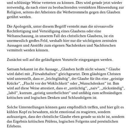
und schlüssige Weise vertreten zu können. Dies wird gerade jetzt wieder
notwendig, da nach einer zu beobachtenden verstärkten Hinwendung zur
Religion, seitens der Atheisten die Werbetrommeln gegen den Glauben
gerührt werden.
Die Apologetik, unter diesem Begriff versteht man die niveauvolle
Rechtfertigung und Verteidigung eines Glaubens oder eine
Weltanschauung, in unserem Fall des christlichen Glaubens, ist ein
unermesslich großes Feld, weshalb hier nur die wichtigsten zentralen
Aussagen und Anstöße zum eigenen Nachdenken und Nachforschen
vermittelt werden können.
Zunächst soll auf die geläufigsten Vorurteile eingegangen werden.
Sattsam bekannt ist die Aussage, „Glauben heißt nicht wissen.“ Glaube
wird dabei mit „Fürwahrhalten“ gleichgesetzt. Dem gläubigen Christen
wird unterstellt, dass er „leichtgläubig“, der Glaube für ihn eine „geistige
Krücke“, „Flucht vor der Wirklichkeit“ oder „Wunschdenken“ ist. Ihm
wird auf diese Weise attestiert, dass er „untüchtig“, „naiv“, „rückständig“,
„labil“, kurzum „geistig unterbelichtet“ und unfähig zum selbständigen
kritischen und logischen Denken und Schlussfolgern ist.
Solche Unterstellungen können ganz empfindlich treffen, und hier gilt es
kühlen Kopf zu bewahren, nicht emotional zu reagieren, sondern
aufzuzeigen, dass der christliche Glaube eben gerade so nicht ist, sondern
das Ergebnis kritischen Prüfens, logischen Folgerns und persönlichen
Erlebens.