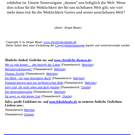
erfahrbar ist. Unsere Sinnesorgane „deuten“ uns lediglich die Welt. Wenn
dies schon für die Wirklichkeit der für uns sichtbaren Welt gilt, wie viel
mehr dann erst für die Wirklichkeit Gottes und seiner unsichtbaren Welt?
(Autor: Jörgen Bauer)
Copyright © by Jörgen Bauer,
www.christliche-themen.de
Dieser Inhalt darf unter Einhaltung der
Copyrightbestimmungen
kopiert und weiterverwendet werden
Ähnliche Artikel, Gedichte etc. auf
www.christliche-themen.de
:
Wer zu spät kommt ... den bestraft das Leben
(Themenbereich:
Wahrheit
)
Marienerscheinungen?
(Themenbereich:
Wahrheit
)
Thomas Zweifel
(Themenbereich:
Wahrheit
)
Die Bibel - ein ganz besonderes Buch!
(Themenbereich:
Wahrheit
)
Niemand betrüge euch mit verführerischen Rede
(Themenbereich:
Wahrheit
)
Selig sind, die nicht sehen und doch glauben
(Themenbereich:
Glaube
)
Die Auferstehungslüge
(Themenbereich:
Wahrheit
)
Du sagst: es gibt keinen Gott
(Themenbereich:
Glaube
)
Infos, große Linklisten etc. auf
www.bibelglaube.de
zu weiteren Artikeln, Gedichten,
Liedern usw.:
Themenbereich
Wahrheit
Themenbereich
Glauben