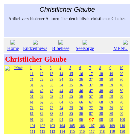
Christlicher Glaube
Artikel verschiedener Autoren über den biblisch-christlichen Glauben
Home
Endzeitnews
Bibellese
Seelsorge
MENÜ
Christlicher Glaube
Inhalt
1
2
3
4
5
6
7
8
9
10
11
12
13
14
15
16
17
18
19
20
21
22
23
24
25
26
27
28
29
30
31
32
33
34
35
36
37
38
39
40
41
42
43
44
45
46
47
48
49
50
51
52
53
54
55
56
57
58
59
60
61
62
63
64
65
66
67
68
69
70
71
72
73
74
75
76
77
78
79
80
81
82
83
84
85
86
87
88
89
90
97
91
92
93
94
95
96
98
99
100
101
102
103
104
105
106
107
108
109
110
111
112
113
114
115
116
117
118
119
120