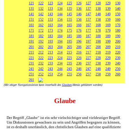
121
122
123
124
125
126
127
128
129
130
131
132
133
134
135
136
137
138
139
140
141
142
143
144
145
146
147
148
149
150
151
152
153
154
155
156
157
158
159
160
161
162
163
164
165
166
167
168
169
170
171
172
173
174
175
176
177
178
179
180
181
182
183
184
185
186
187
188
189
190
191
192
193
194
195
196
197
198
199
200
201
202
203
204
205
206
207
208
209
210
211
212
213
214
215
216
217
218
219
220
221
222
223
224
225
226
227
228
229
230
231
232
233
234
235
236
237
238
239
240
241
242
243
244
245
246
247
248
249
250
251
252
253
254
255
256
257
258
259
260
261
(Mit obiger Navigationsleiste kann innerhalb des
Glauben
-Menüs geblättert werden)
Glaube
Der Begriff „Glaube“ ist ein sehr vielschichtiger und vieldeutiger Begriff.
Um Diskussionen gewachsen zu sein und Angriffen begegnen zu können,
ist es deshalb unerlässlich, den christlichen Glauben auf eine qualifizierte