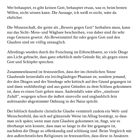
Wer behauptet, es gibt keinen Gott, behauptet etwas, was er, beim besten
Willen, nicht wissen kann. Die Aussage, ich weiß es nicht, wäre da
ehrlicher.
Die Wissenschaft, die gerne als „Beweis gegen Gott“ herhalten muss, kann
nur das Sicht- Mess- und Wägbare beschreiben, von daher sind ihr sehr
enge Grenzen gesetzt. Als Beweismittel für oder gegen Gott und den
Glauben sind sie völlig untauglich.
Allerdings wurden durch die Forschung im Erforschbaren, so viele Dinge
ans Licht gebracht, dass ganz erheblich mehr Gründe für, als gegen einen
Gott und Schöpfer sprechen.
Zusammenfassend ist festzustellen, dass der im christlichen Sinne
Glaubende keinesfalls ein leichtgläubiger Phantast ist, sondern jemand,
der den Dingen und der Sinnfrage sehr kritisch auf den Grund gegangen ist
und dann wohlüberlegt und aus guten Gründen zu dem Schluss gekommen
ist, dass es einen Gott geben muss. Andernfalls wäre alles „sinnloser
Zufall“, wogegen schon die äußert sinnvolle und unglaublich fein
aufeinander abgestimmte Ordnung in der Natur spricht.
Der biblisch fundierte christliche Glaube vermittelt zudem ein Welt- und
Menschenbild, das sich auf glänzende Weise im Alltag bestätigt, so dass
man sich später, wenn man zum Glauben gekommen ist, fragt, wie es
überhaupt sein konnte, dass man so lange in die Irre gegangen ist,
nachdem die Dinge so offenkundig und schlüssig sind. Beim Vergleich mit
den außerchristlichen Religionen ist festzustellen, dass diese in Ansätzen