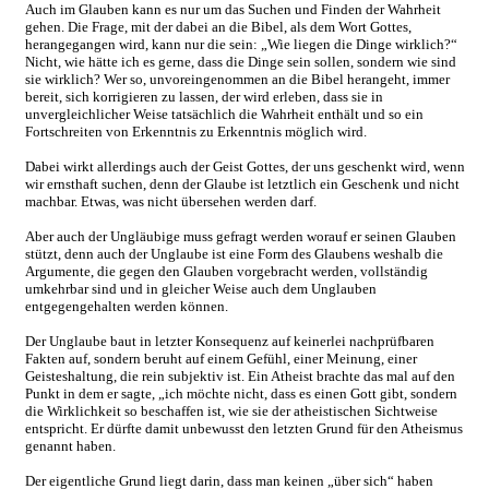
Auch im Glauben kann es nur um das Suchen und Finden der Wahrheit
gehen. Die Frage, mit der dabei an die Bibel, als dem Wort Gottes,
herangegangen wird, kann nur die sein: „Wie liegen die Dinge wirklich?“
Nicht, wie hätte ich es gerne, dass die Dinge sein sollen, sondern wie sind
sie wirklich? Wer so, unvoreingenommen an die Bibel herangeht, immer
bereit, sich korrigieren zu lassen, der wird erleben, dass sie in
unvergleichlicher Weise tatsächlich die Wahrheit enthält und so ein
Fortschreiten von Erkenntnis zu Erkenntnis möglich wird.
Dabei wirkt allerdings auch der Geist Gottes, der uns geschenkt wird, wenn
wir ernsthaft suchen, denn der Glaube ist letztlich ein Geschenk und nicht
machbar. Etwas, was nicht übersehen werden darf.
Aber auch der Ungläubige muss gefragt werden worauf er seinen Glauben
stützt, denn auch der Unglaube ist eine Form des Glaubens weshalb die
Argumente, die gegen den Glauben vorgebracht werden, vollständig
umkehrbar sind und in gleicher Weise auch dem Unglauben
entgegengehalten werden können.
Der Unglaube baut in letzter Konsequenz auf keinerlei nachprüfbaren
Fakten auf, sondern beruht auf einem Gefühl, einer Meinung, einer
Geisteshaltung, die rein subjektiv ist. Ein Atheist brachte das mal auf den
Punkt in dem er sagte, „ich möchte nicht, dass es einen Gott gibt, sondern
die Wirklichkeit so beschaffen ist, wie sie der atheistischen Sichtweise
entspricht. Er dürfte damit unbewusst den letzten Grund für den Atheismus
genannt haben.
Der eigentliche Grund liegt darin, dass man keinen „über sich“ haben