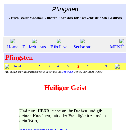
Pfingsten
Artikel verschiedener Autoren über den biblisch-christlichen Glauben
Home
Endzeitnews
Bibellese
Seelsorge
MENÜ
Pfingsten
6
Inhalt
1
2
3
4
5
7
8
9
(Mit obiger Navigationsleiste kann innerhalb des
Pfingsten
-Menüs geblättert werden)
Heiliger Geist
Und nun, HERR, siehe an ihr Drohen und gib
deinen Knechten, mit aller Freudigkeit zu reden
dein Wort,...