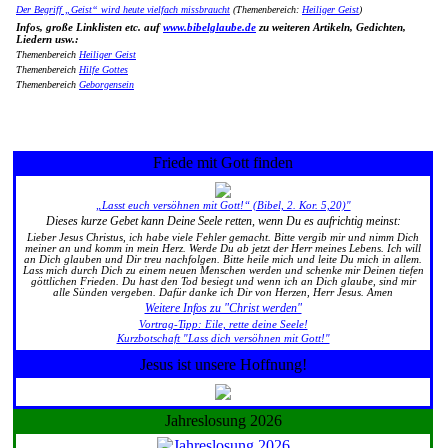
Der Begriff „Geist“ wird heute vielfach missbraucht
(Themenbereich:
Heiliger Geist
)
Infos, große Linklisten etc. auf
www.bibelglaube.de
zu weiteren Artikeln, Gedichten,
Liedern usw.:
Themenbereich
Heiliger Geist
Themenbereich
Hilfe Gottes
Themenbereich
Geborgensein
Friede mit Gott finden
„Lasst euch versöhnen mit Gott!“ (Bibel, 2. Kor. 5,20)"
Dieses kurze Gebet kann Deine Seele retten, wenn Du es aufrichtig meinst:
Lieber Jesus Christus, ich habe viele Fehler gemacht. Bitte vergib mir und nimm Dich
meiner an und komm in mein Herz. Werde Du ab jetzt der Herr meines Lebens. Ich will
an Dich glauben und Dir treu nachfolgen. Bitte heile mich und leite Du mich in allem.
Lass mich durch Dich zu einem neuen Menschen werden und schenke mir Deinen tiefen
göttlichen Frieden. Du hast den Tod besiegt und wenn ich an Dich glaube, sind mir
alle Sünden vergeben. Dafür danke ich Dir von Herzen, Herr Jesus. Amen
Weitere Infos zu "Christ werden"
Vortrag-Tipp: Eile, rette deine Seele!
Kurzbotschaft "Lass dich versöhnen mit Gott!"
Jesus ist unsere Hoffnung!
Jahreslosung 2026