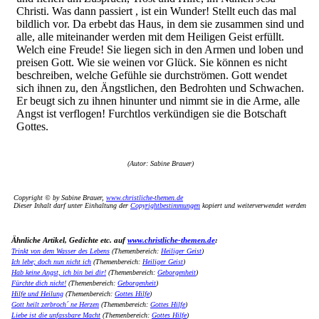
Christi. Was dann passiert , ist ein Wunder! Stellt euch das mal
bildlich vor. Da erbebt das Haus, in dem sie zusammen sind und
alle, alle miteinander werden mit dem Heiligen Geist erfüllt.
Welch eine Freude! Sie liegen sich in den Armen und loben und
preisen Gott. Wie sie weinen vor Glück. Sie können es nicht
beschreiben, welche Gefühle sie durchströmen. Gott wendet
sich ihnen zu, den Ängstlichen, den Bedrohten und Schwachen.
Er beugt sich zu ihnen hinunter und nimmt sie in die Arme, alle
Angst ist verflogen! Furchtlos verkündigen sie die Botschaft
Gottes.
(Autor: Sabine Brauer)
Copyright © by Sabine Brauer,
www.christliche-themen.de
Dieser Inhalt darf unter Einhaltung der
Copyrightbestimmungen
kopiert und weiterverwendet werden
Ähnliche Artikel, Gedichte etc. auf
www.christliche-themen.de
:
Trinkt von dem Wasser des Lebens
(Themenbereich:
Heiliger Geist
)
Ich lebe; doch nun nicht ich
(Themenbereich:
Heiliger Geist
)
Hab keine Angst, ich bin bei dir!
(Themenbereich:
Geborgenheit
)
Fürchte dich nicht!
(Themenbereich:
Geborgenheit
)
Hilfe und Heilung
(Themenbereich:
Gottes Hilfe
)
Gott heilt zerbroch´ ne Herzen
(Themenbereich:
Gottes Hilfe
)
Liebe ist die unfassbare Macht
(Themenbereich:
Gottes Hilfe
)