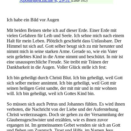
Apostelgeschichte 4, 29-31
(Luther 1912)
Ich habe ein Bild vor Augen
Mit beiden Beinen stehe ich auf dieser Erde. Einer Erde mit
vielen Gefahren für Leib und Seele. Ich sehne mich nach einem
Halt für mein Leben. Plötzlich geschieht dass Unfassbare. Der
Himmel tut sich auf. Gott selber beugt sich zu mir herunter und
nimmt mich in seine starken Arme. Gerade so, wie ein Vater
sein geliebtes Kind in die Arme nimmt und beschützt. In mir ist
eine unaussprechliche Freude. Sie treibt mir Tränen der
Dankbarkeit in die Augen. Voller Glück stelle ich fest:
Ich bin geheiligt durch Christi Blut. Ich bin geheiligt, weil Gott
sich selber meiner annimmt. Ich bin geheiligt, weil Gott mir
seinen heiligen Geist sandte, der mit mir und in mir wohnen
will. Ich bin geheiligt, weil ich Gottes Kind bin.
So müssen sich auch Petrus und Johannes fühlen. Es wird ihnen
verboten, die Nachricht von der Liebe und der Auferstehung
Christi weiterzusagen. Doch sie gehen zu der Versammlung der
Glaubensgeschwister und erzählen, wie es ihnen zuvor
ergangen ist. Im gemeinsamen Gebet wenden sie sich an Gott
und flehen um Zuspruch, Trost und Hilfe, im Namen Jesu