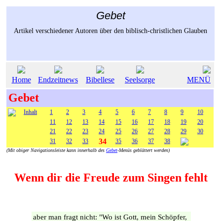
Gebet
Artikel verschiedener Autoren über den biblisch-christlichen Glauben
Home
Endzeitnews
Bibellese
Seelsorge
MENÜ
Gebet
Inhalt
1
2
3
4
5
6
7
8
9
10
11
12
13
14
15
16
17
18
19
20
21
22
23
24
25
26
27
28
29
30
34
31
32
33
35
36
37
38
(Mit obiger Navigationsleiste kann innerhalb des
Gebet
-Menüs geblättert werden)
Wenn dir die Freude zum Singen fehlt
aber man fragt nicht: "Wo ist Gott, mein Schöpfer,