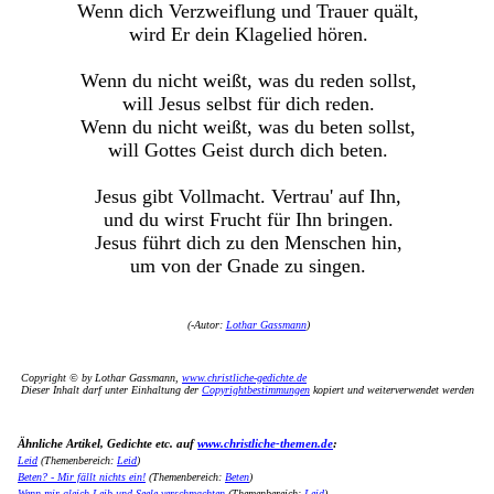
Wenn dich Verzweiflung und Trauer quält,
wird Er dein Klagelied hören.
Wenn du nicht weißt, was du reden sollst,
will Jesus selbst für dich reden.
Wenn du nicht weißt, was du beten sollst,
will Gottes Geist durch dich beten.
Jesus gibt Vollmacht. Vertrau' auf Ihn,
und du wirst Frucht für Ihn bringen.
Jesus führt dich zu den Menschen hin,
um von der Gnade zu singen.
(
-Autor:
Lothar Gassmann
)
Copyright © by Lothar Gassmann,
www.christliche-gedichte.de
Dieser Inhalt darf unter Einhaltung der
Copyrightbestimmungen
kopiert und weiterverwendet werden
Ähnliche Artikel, Gedichte etc. auf
www.christliche-themen.de
:
Leid
(Themenbereich:
Leid
)
Beten? - Mir fällt nichts ein!
(Themenbereich:
Beten
)
Wenn mir gleich Leib und Seele verschmachten
(Themenbereich:
Leid
)