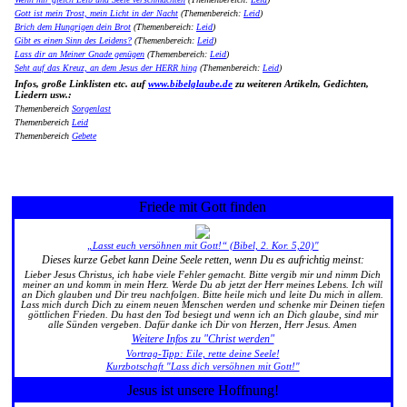
Gott ist mein Trost, mein Licht in der Nacht
(Themenbereich:
Leid
)
Brich dem Hungrigen dein Brot
(Themenbereich:
Leid
)
Gibt es einen Sinn des Leidens?
(Themenbereich:
Leid
)
Lass dir an Meiner Gnade genügen
(Themenbereich:
Leid
)
Seht auf das Kreuz, an dem Jesus der HERR hing
(Themenbereich:
Leid
)
Infos, große Linklisten etc. auf
www.bibelglaube.de
zu weiteren Artikeln, Gedichten,
Liedern usw.:
Themenbereich
Sorgenlast
Themenbereich
Leid
Themenbereich
Gebete
Friede mit Gott finden
„Lasst euch versöhnen mit Gott!“ (Bibel, 2. Kor. 5,20)"
Dieses kurze Gebet kann Deine Seele retten, wenn Du es aufrichtig meinst:
Lieber Jesus Christus, ich habe viele Fehler gemacht. Bitte vergib mir und nimm Dich
meiner an und komm in mein Herz. Werde Du ab jetzt der Herr meines Lebens. Ich will
an Dich glauben und Dir treu nachfolgen. Bitte heile mich und leite Du mich in allem.
Lass mich durch Dich zu einem neuen Menschen werden und schenke mir Deinen tiefen
göttlichen Frieden. Du hast den Tod besiegt und wenn ich an Dich glaube, sind mir
alle Sünden vergeben. Dafür danke ich Dir von Herzen, Herr Jesus. Amen
Weitere Infos zu "Christ werden"
Vortrag-Tipp: Eile, rette deine Seele!
Kurzbotschaft "Lass dich versöhnen mit Gott!"
Jesus ist unsere Hoffnung!