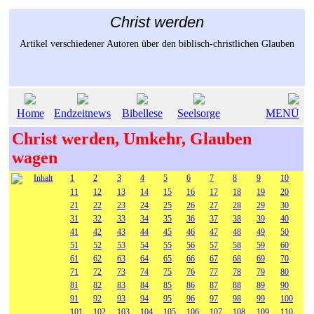
Christ werden
Artikel verschiedener Autoren über den biblisch-christlichen Glauben
Home
Endzeitnews
Bibellese
Seelsorge
MENÜ
Christ werden, Umkehr, Glauben
wagen
Inhalt
1
2
3
4
5
6
7
8
9
10
11
12
13
14
15
16
17
18
19
20
21
22
23
24
25
26
27
28
29
30
31
32
33
34
35
36
37
38
39
40
41
42
43
44
45
46
47
48
49
50
51
52
53
54
55
56
57
58
59
60
61
62
63
64
65
66
67
68
69
70
71
72
73
74
75
76
77
78
79
80
81
82
83
84
85
86
87
88
89
90
91
92
93
94
95
96
97
98
99
100
101
102
103
104
105
106
107
108
109
110