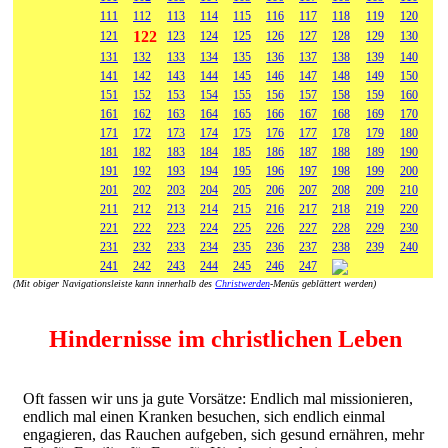
111
112
113
114
115
116
117
118
119
120
122
121
123
124
125
126
127
128
129
130
131
132
133
134
135
136
137
138
139
140
141
142
143
144
145
146
147
148
149
150
151
152
153
154
155
156
157
158
159
160
161
162
163
164
165
166
167
168
169
170
171
172
173
174
175
176
177
178
179
180
181
182
183
184
185
186
187
188
189
190
191
192
193
194
195
196
197
198
199
200
201
202
203
204
205
206
207
208
209
210
211
212
213
214
215
216
217
218
219
220
221
222
223
224
225
226
227
228
229
230
231
232
233
234
235
236
237
238
239
240
241
242
243
244
245
246
247
(Mit obiger Navigationsleiste kann innerhalb des
Christwerden
-Menüs geblättert werden)
Hindernisse im christlichen Leben
Oft fassen wir uns ja gute Vorsätze: Endlich mal missionieren,
endlich mal einen Kranken besuchen, sich endlich einmal
engagieren, das Rauchen aufgeben, sich gesund ernähren, mehr