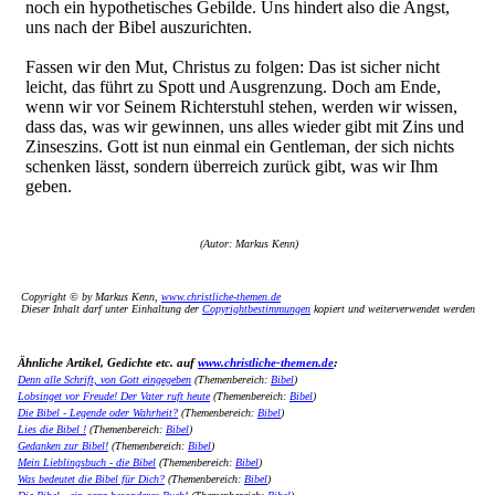
noch ein hypothetisches Gebilde. Uns hindert also die Angst,
uns nach der Bibel auszurichten.
Fassen wir den Mut, Christus zu folgen: Das ist sicher nicht
leicht, das führt zu Spott und Ausgrenzung. Doch am Ende,
wenn wir vor Seinem Richterstuhl stehen, werden wir wissen,
dass das, was wir gewinnen, uns alles wieder gibt mit Zins und
Zinseszins. Gott ist nun einmal ein Gentleman, der sich nichts
schenken lässt, sondern überreich zurück gibt, was wir Ihm
geben.
(Autor: Markus Kenn)
Copyright © by Markus Kenn,
www.christliche-themen.de
Dieser Inhalt darf unter Einhaltung der
Copyrightbestimmungen
kopiert und weiterverwendet werden
Ähnliche Artikel, Gedichte etc. auf
www.christliche-themen.de
:
Denn alle Schrift, von Gott eingegeben
(Themenbereich:
Bibel
)
Lobsinget vor Freude! Der Vater ruft heute
(Themenbereich:
Bibel
)
Die Bibel - Legende oder Wahrheit?
(Themenbereich:
Bibel
)
Lies die Bibel !
(Themenbereich:
Bibel
)
Gedanken zur Bibel!
(Themenbereich:
Bibel
)
Mein Lieblingsbuch - die Bibel
(Themenbereich:
Bibel
)
Was bedeutet die Bibel für Dich?
(Themenbereich:
Bibel
)