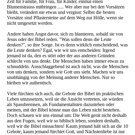
Zeit für Familie, für Frau, für Kinder, einmal einen
Blumenstrauss mitbringen ..... Wer aber nur bei den Vorsätzen
bleibt, verändert nie etwas und vergisst: Selbst die besten
Vorsätze sind Pflastersteine auf dem Weg zur Hölle, wenn sie
nicht umgesetzt werden.
Andere haben Angst davor, sich zu blamieren, sobald sie von
Jesus oder der Bibel reden. "Was sollen denn die Leute
denken?", so ihre Sorge. Ist es denn wirklich entscheidend, was
die Leute denken? Egal, wie wir uns entscheiden: Irgend
jemand ist da, den es stört oder der aus anderen Gründen
schlecht von uns denkt. Die Menschen haben immer etwas zu
schnuddeln. Ausschlaggebend ist auch nicht, was die Menschen
von uns denken, sondern wie Gott uns sieht. Machen wir uns
unabhängig von der Meinung anderer Menschen. Nur so
bleiben wir authentisch.
Viele fürchten sich auch, die Gebote der Bibel im praktischen
Leben umzusetzen, weil sie die Ansicht vertreten, sie würden
als Spassbremsen, als Fundamentalisten dazustehen oder
meinen, mit der Bibel könne man das Leben nicht bestehen.
Doch schauen wir uns einmal um: Die Welt gerät nicht deshalb
aus den Fugen, weil wir so biblisch leben, sondern deshalb,
weil wir die Bibel missachten! Kaum jemand hält sich an die 10
Gebote, kaum jemand fürchtet Gott, und Nächstenliebe ist nur