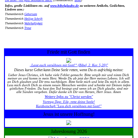
Die Bibel - ein ganz besonderes Buch!
(Themenbereich:
Bibel
)
Infos, große Linklisten etc. auf
www.bibelglaube.de
zu weiteren Artikeln, Gedichten,
Liedern usw.:
Themenbereich
Gehorsam
Themenbereich
Heilige Schrift
Themenbereich
Wahrhaftigkeit
Themenbereich
Treue
Friede mit Gott finden
„Lasst euch versöhnen mit Gott!“ (Bibel, 2. Kor. 5,20)"
Dieses kurze Gebet kann Deine Seele retten, wenn Du es aufrichtig meinst:
Lieber Jesus Christus, ich habe viele Fehler gemacht. Bitte vergib mir und nimm Dich
meiner an und komm in mein Herz. Werde Du ab jetzt der Herr meines Lebens. Ich will
an Dich glauben und Dir treu nachfolgen. Bitte heile mich und leite Du mich in allem.
Lass mich durch Dich zu einem neuen Menschen werden und schenke mir Deinen tiefen
göttlichen Frieden. Du hast den Tod besiegt und wenn ich an Dich glaube, sind mir
alle Sünden vergeben. Dafür danke ich Dir von Herzen, Herr Jesus. Amen
Weitere Infos zu "Christ werden"
Vortrag-Tipp: Eile, rette deine Seele!
Kurzbotschaft "Lass dich versöhnen mit Gott!"
Jesus ist unsere Hoffnung!
Jahreslosung 2026