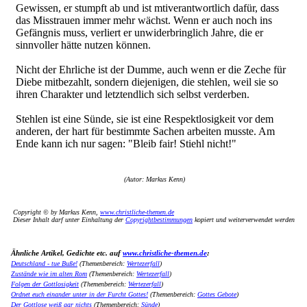
Gewissen, er stumpft ab und ist mtiverantwortlich dafür, dass
das Misstrauen immer mehr wächst. Wenn er auch noch ins
Gefängnis muss, verliert er unwiderbringlich Jahre, die er
sinnvoller hätte nutzen können.
Nicht der Ehrliche ist der Dumme, auch wenn er die Zeche für
Diebe mitbezahlt, sondern diejenigen, die stehlen, weil sie so
ihren Charakter und letztendlich sich selbst verderben.
Stehlen ist eine Sünde, sie ist eine Respektlosigkeit vor dem
anderen, der hart für bestimmte Sachen arbeiten musste. Am
Ende kann ich nur sagen: "Bleib fair! Stiehl nicht!"
(Autor: Markus Kenn)
Copyright © by Markus Kenn,
www.christliche-themen.de
Dieser Inhalt darf unter Einhaltung der
Copyrightbestimmungen
kopiert und weiterverwendet werden
Ähnliche Artikel, Gedichte etc. auf
www.christliche-themen.de
:
Deutschland - tue Buße!
(Themenbereich:
Wertezerfall
)
Zustände wie im alten Rom
(Themenbereich:
Wertezerfall
)
Folgen der Gottlosigkeit
(Themenbereich:
Wertezerfall
)
Ordnet euch einander unter in der Furcht Gottes!
(Themenbereich:
Gottes Gebote
)
Der Gottlose weiß gar nichts
(Themenbereich:
Sünde
)