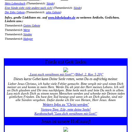
Mein Lebensbuch
(Themenbereich:
Sünde
)
Eine Sünde zieht viele andere nach sich!
(Themenbereich:
Sünde
)
Die Zehn Gebote
(Themenbereich:
zehn Gebote
)
Infos, große Linklisten etc. auf
www.bibelglaube.de
zu weiteren Artikeln, Gedichten,
Liedern usw.:
Themenbereich
Gottes Gebote
Themenbereich
Werte
Themenbereich
Sünden
Themenbereich
Habgier
Friede mit Gott finden
„Lasst euch versöhnen mit Gott!“ (Bibel, 2. Kor. 5,20)"
Dieses kurze Gebet kann Deine Seele retten, wenn Du es aufrichtig meinst:
Lieber Jesus Christus, ich habe viele Fehler gemacht. Bitte vergib mir und nimm Dich
meiner an und komm in mein Herz. Werde Du ab jetzt der Herr meines Lebens. Ich will
an Dich glauben und Dir treu nachfolgen. Bitte heile mich und leite Du mich in allem.
Lass mich durch Dich zu einem neuen Menschen werden und schenke mir Deinen tiefen
göttlichen Frieden. Du hast den Tod besiegt und wenn ich an Dich glaube, sind mir
alle Sünden vergeben. Dafür danke ich Dir von Herzen, Herr Jesus. Amen
Weitere Infos zu "Christ werden"
Vortrag-Tipp: Eile, rette deine Seele!
Kurzbotschaft "Lass dich versöhnen mit Gott!"
Jesus ist unsere Hoffnung!